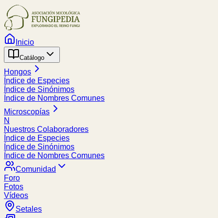
Inicio
Catálogo
Hongos
Índice de Especies
Índice de Sinónimos
Índice de Nombres Comunes
Microscopías
N
Nuestros Colaboradores
Índice de Especies
Índice de Sinónimos
Índice de Nombres Comunes
Comunidad
Foro
Fotos
Vídeos
Setales