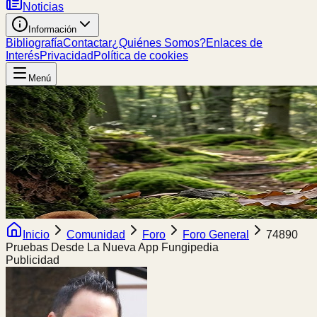
Noticias
Información
Bibliografía
Contactar
¿Quiénes Somos?
Enlaces de
Interés
Privacidad
Política de cookies
Menú
Inicio
Comunidad
Foro
Foro General
74890
Pruebas Desde La Nueva App Fungipedia
Publicidad