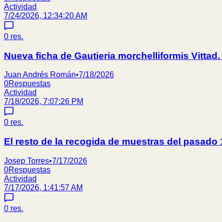
Actividad
7/24/2026, 12:34:20 AM
0
res.
Nueva ficha de Gautieria morchelliformis Vittad.
Juan Andrés Román
•
7/18/2026
0
Respuestas
Actividad
7/18/2026, 7:07:26 PM
0
res.
El resto de la recogida de muestras del pasado
Josep Torres
•
7/17/2026
0
Respuestas
Actividad
7/17/2026, 1:41:57 AM
0
res.