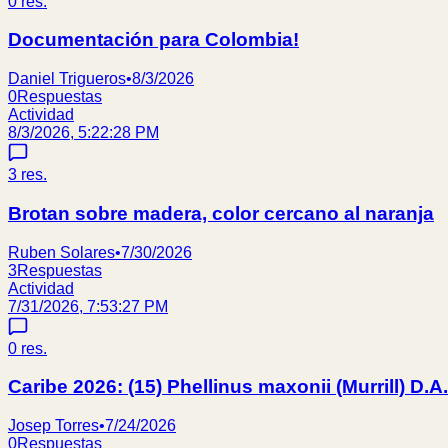
0
res.
Documentación para Colombia!
Daniel Trigueros
•
8/3/2026
0
Respuestas
Actividad
8/3/2026, 5:22:28 PM
3
res.
Brotan sobre madera, color cercano al naranja
Ruben Solares
•
7/30/2026
3
Respuestas
Actividad
7/31/2026, 7:53:27 PM
0
res.
Caribe 2026: (15) Phellinus maxonii (Murrill) D.A
Josep Torres
•
7/24/2026
0
Respuestas