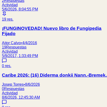
2
Respuestas
Actividad
5/6/2026, 8:04:55 PM
19
res.
¡FUNGINOVEDAD! Nuevo libro de Fungipedia
Fijado
Aitor Calvo
•
4/4/2016
19
Respuestas
Actividad
5/9/2017, 1:33:49 PM
0
res.
Caribe 2026: (16) Diderma donkii Nann.-Bremek
Josep Torres
•
8/6/2026
0
Respuestas
Actividad
8/6/2026, 12:45:30 AM