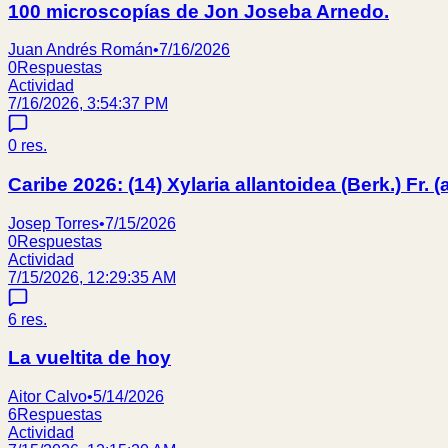
100 microscopías de Jon Joseba Arnedo.
Juan Andrés Román
•
7/16/2026
0
Respuestas
Actividad
7/16/2026, 3:54:37 PM
0
res.
Caribe 2026: (14) Xylaria allantoidea (Berk.) Fr.
Josep Torres
•
7/15/2026
0
Respuestas
Actividad
7/15/2026, 12:29:35 AM
6
res.
La vueltita de hoy
Aitor Calvo
•
5/14/2026
6
Respuestas
Actividad