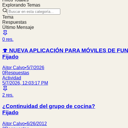
Explorando Temas
Tema
Respuestas
Último Mensaje
0
res.
🍄 NUEVA APLICACIÓN PARA MÓVILES DE FUN
Fijado
Aitor Calvo
•
5/7/2026
0
Respuestas
Actividad
5/7/2026, 12:03:17 PM
2
res.
¿Continuidad del grupo de cocina?
Fijado
Aitor Calvo
•
6/26/2012