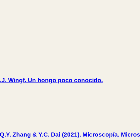
 M.J. Wingf. Un hongo poco conocido.
Q.Y. Zhang & Y.C. Dai (2021). Microscopía. Micro