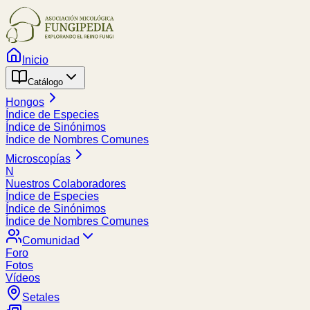
Inicio
Catálogo
Hongos
Índice de Especies
Índice de Sinónimos
Índice de Nombres Comunes
Microscopías
N
Nuestros Colaboradores
Índice de Especies
Índice de Sinónimos
Índice de Nombres Comunes
Comunidad
Foro
Fotos
Vídeos
Setales