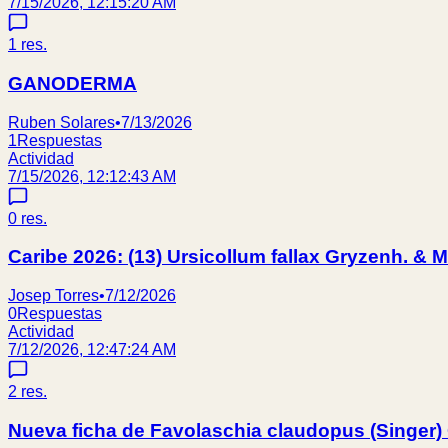
7/15/2026, 12:15:20 AM
1
res.
GANODERMA
Ruben Solares
•
7/13/2026
1
Respuestas
Actividad
7/15/2026, 12:12:43 AM
0
res.
Caribe 2026: (13) Ursicollum fallax Gryzenh. &
Josep Torres
•
7/12/2026
0
Respuestas
Actividad
7/12/2026, 12:47:24 AM
2
res.
Nueva ficha de Favolaschia claudopus (Singer) 