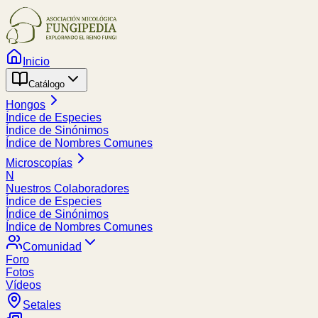
Inicio
Catálogo
Hongos
Índice de Especies
Índice de Sinónimos
Índice de Nombres Comunes
Microscopías
N
Nuestros Colaboradores
Índice de Especies
Índice de Sinónimos
Índice de Nombres Comunes
Comunidad
Foro
Fotos
Vídeos
Setales