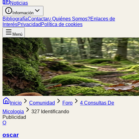
Noticias
Información
Bibliografía
Contactar
¿Quiénes Somos?
Enlaces de
Interés
Privacidad
Política de cookies
Menú
Inicio
Comunidad
Foro
4 Consultas De
Micologia
327 Identificando
Publicidad
O
oscar