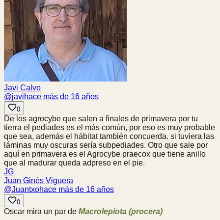
Javi Calvo
@
javi
hace más de 16 años
0
De los agrocybe que salen a finales de primavera por tu
tierra el pediades es el más común, por eso es muy probable
que sea, además el hábitat también concuerda. si tuviera las
láminas muy oscuras sería subpediades. Otro que sale por
aquí en primavera es el Agrocybe praecox que tiene anillo
que al madurar queda adpreso en el pie.
JG
Juan Ginés Viguera
@
Juantxo
hace más de 16 años
0
Oscar mira un par de
Macrolepiota (procera)