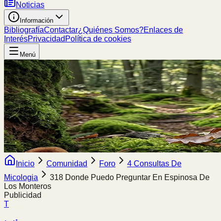
Noticias
Información
Bibliografía
Contactar
¿Quiénes Somos?
Enlaces de
Interés
Privacidad
Política de cookies
Menú
Inicio
Comunidad
Foro
4 Consultas De
Micologia
318 Donde Puedo Preguntar En Espinosa De
Los Monteros
Publicidad
T