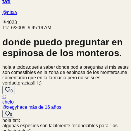
tati
@
nitxa
4023
11/16/2009, 9:45:19 AM
donde puedo preguntar en
espinosa de los monteros.
hola a todos,queria saber donde podia preguntar si mis setas
son comestibles en la zona de espinosa de los monteros.me
comentaron que en la farmacia,pero no se si es
verdad.gracias!!!! ;)
0
C
chelo
@
xegy
hace más de 16 años
0
hola tati:
algunas especies son facilmente reconocibles para "los
pofesionales".