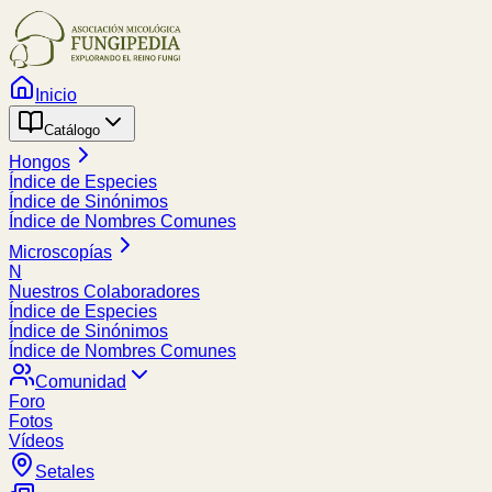
Inicio
Catálogo
Hongos
Índice de Especies
Índice de Sinónimos
Índice de Nombres Comunes
Microscopías
N
Nuestros Colaboradores
Índice de Especies
Índice de Sinónimos
Índice de Nombres Comunes
Comunidad
Foro
Fotos
Vídeos
Setales