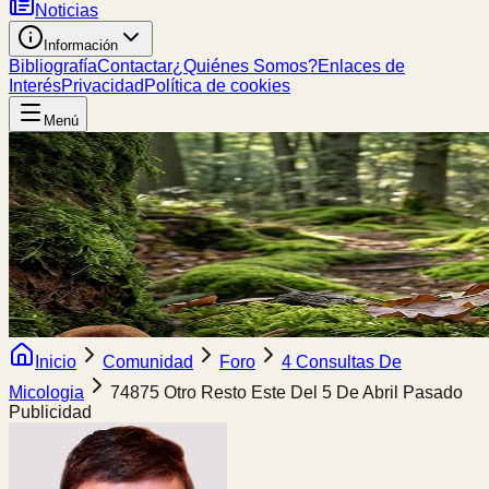
Noticias
Información
Bibliografía
Contactar
¿Quiénes Somos?
Enlaces de
Interés
Privacidad
Política de cookies
Menú
Inicio
Comunidad
Foro
4 Consultas De
Micologia
74875 Otro Resto Este Del 5 De Abril Pasado
Publicidad