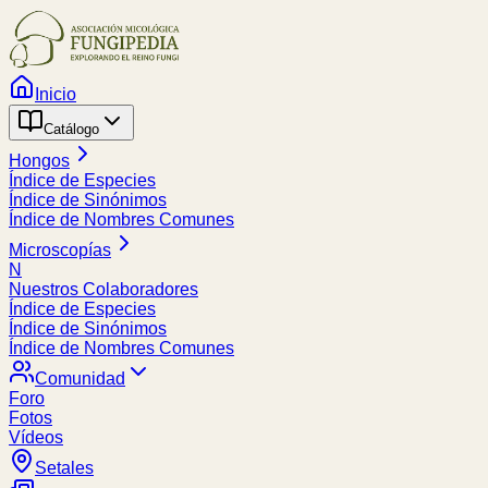
Inicio
Catálogo
Hongos
Índice de Especies
Índice de Sinónimos
Índice de Nombres Comunes
Microscopías
N
Nuestros Colaboradores
Índice de Especies
Índice de Sinónimos
Índice de Nombres Comunes
Comunidad
Foro
Fotos
Vídeos
Setales