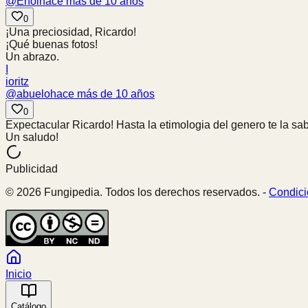
@
Enol
hace más de 10 años
0
¡Una preciosidad, Ricardo!
¡Qué buenas fotos!
Un abrazo.
I
ioritz
@
abuelo
hace más de 10 años
0
Expectacular Ricardo! Hasta la etimologia del genero te la sabe
Un saludo!
Publicidad
© 2026 Fungipedia. Todos los derechos reservados. -
Condici
Inicio
Catálogo