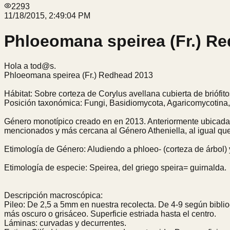
2293
11/18/2015, 2:49:04 PM
Phloeomana speirea (Fr.) R
Hola a tod@s.
Phloeomana speirea (Fr.) Redhead 2013
Hábitat: Sobre corteza de Corylus avellana cubierta de briófito
Posición taxonómica: Fungi, Basidiomycota, Agaricomycotina
Género monotípico creado en en 2013. Anteriormente ubicad
mencionados y más cercana al Género Atheniella, al igual que 
Etimología de Género: Aludiendo a phloeo- (corteza de árbol) y 
Etimología de especie: Speirea, del griego speira= guirnalda.
Descripción macroscópica:
Pileo: De 2,5 a 5mm en nuestra recolecta. De 4-9 según biblio
más oscuro o grisáceo. Superficie estriada hasta el centro.
Láminas: curvadas y decurrentes.