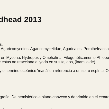
edhead 2013
s.
, Agaricomycetes, Agaricomycetidae, Agaricales, Porotheleace
a en Mycena, Hydropus y Omphalina. Filogenéticamente Phloeo
estas no reacciona al yodo en sus tejidos, (inamiloide).
el termino oceánico 'maná' en referencia a un ser o espíritu. O s
grafía. De hemisférico a plano-convexo y deprimido en el centro