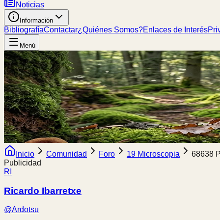
Noticias
Información
Bibliografía
Contactar
¿Quiénes Somos?
Enlaces de Interés
Pri
Menú
Inicio
Comunidad
Foro
19 Microscopia
68638 P
Publicidad
RI
Ricardo Ibarretxe
@
Ardotsu