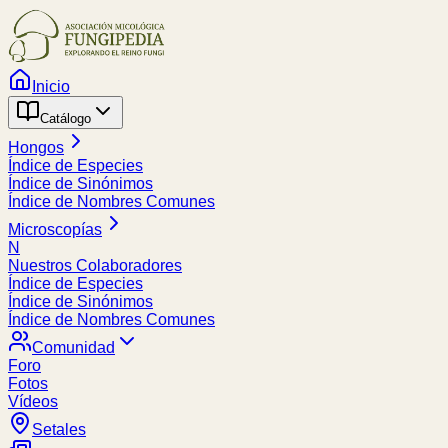
Inicio
Catálogo
Hongos
Índice de Especies
Índice de Sinónimos
Índice de Nombres Comunes
Microscopías
N
Nuestros Colaboradores
Índice de Especies
Índice de Sinónimos
Índice de Nombres Comunes
Comunidad
Foro
Fotos
Vídeos
Setales