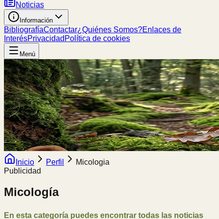
Noticias
Información
Bibliografía
Contactar
¿Quiénes Somos?
Enlaces de
Interés
Privacidad
Política de cookies
Menú
Inicio
Perfil
Micologia
Publicidad
Micología
En esta categoría puedes encontrar todas las noticias