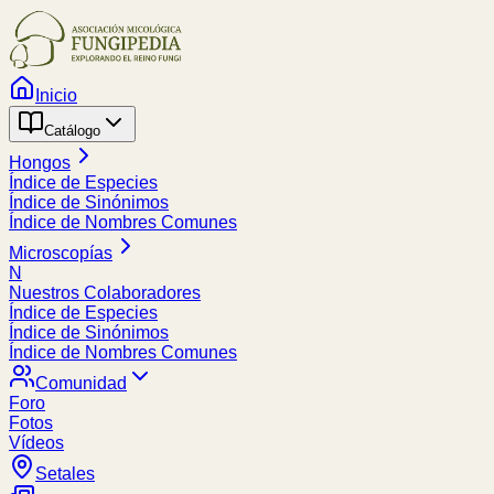
Inicio
Catálogo
Hongos
Índice de Especies
Índice de Sinónimos
Índice de Nombres Comunes
Microscopías
N
Nuestros Colaboradores
Índice de Especies
Índice de Sinónimos
Índice de Nombres Comunes
Comunidad
Foro
Fotos
Vídeos
Setales