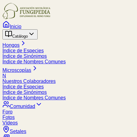
Inicio
Catálogo
Hongos
Índice de Especies
Índice de Sinónimos
Índice de Nombres Comunes
Microscopías
N
Nuestros Colaboradores
Índice de Especies
Índice de Sinónimos
Índice de Nombres Comunes
Comunidad
Foro
Fotos
Vídeos
Setales