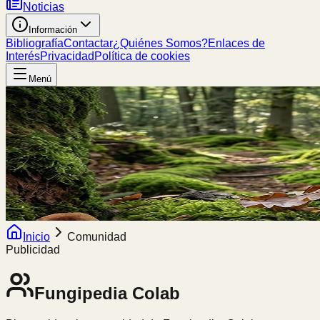
Noticias
Información
Bibliografía
Contactar
¿Quiénes Somos?
Enlaces de
Interés
Privacidad
Política de cookies
Menú
Inicio
Comunidad
Publicidad
Fungipedia
Colab