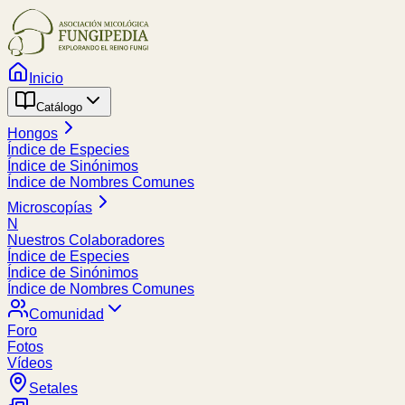
Inicio
Catálogo
Hongos
Índice de Especies
Índice de Sinónimos
Índice de Nombres Comunes
Microscopías
N
Nuestros Colaboradores
Índice de Especies
Índice de Sinónimos
Índice de Nombres Comunes
Comunidad
Foro
Fotos
Vídeos
Setales