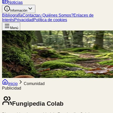
Noticias
Información
Bibliografía
Contactar
¿Quiénes Somos?
Enlaces de
Interés
Privacidad
Política de cookies
Menú
Inicio
Comunidad
Publicidad
Fungipedia
Colab