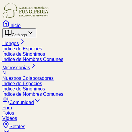
Inicio
Catálogo
Hongos
Índice de Especies
Índice de Sinónimos
Índice de Nombres Comunes
Microscopías
N
Nuestros Colaboradores
Índice de Especies
Índice de Sinónimos
Índice de Nombres Comunes
Comunidad
Foro
Fotos
Vídeos
Setales