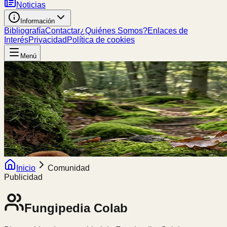
Noticias
Información
Bibliografía
Contactar
¿Quiénes Somos?
Enlaces de
Interés
Privacidad
Política de cookies
Menú
Inicio
Comunidad
Publicidad
Fungipedia
Colab