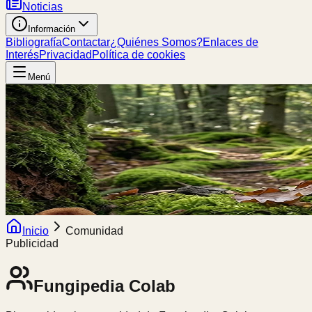
Noticias
Información
Bibliografía
Contactar
¿Quiénes Somos?
Enlaces de
Interés
Privacidad
Política de cookies
Menú
Inicio
Comunidad
Publicidad
Fungipedia
Colab