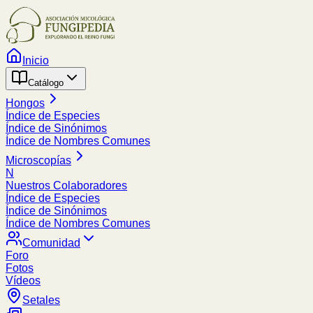
Inicio
Catálogo
Hongos
Índice de Especies
Índice de Sinónimos
Índice de Nombres Comunes
Microscopías
N
Nuestros Colaboradores
Índice de Especies
Índice de Sinónimos
Índice de Nombres Comunes
Comunidad
Foro
Fotos
Vídeos
Setales