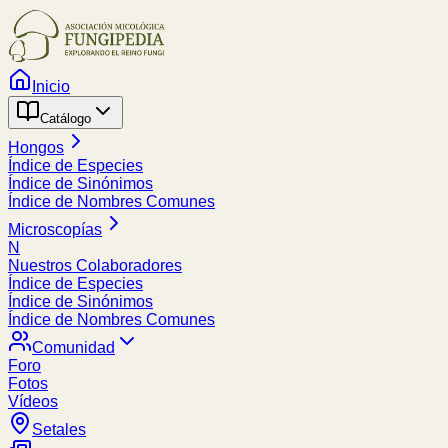
Inicio
Catálogo
Hongos
Índice de Especies
Índice de Sinónimos
Índice de Nombres Comunes
Microscopías
N
Nuestros Colaboradores
Índice de Especies
Índice de Sinónimos
Índice de Nombres Comunes
Comunidad
Foro
Fotos
Vídeos
Setales