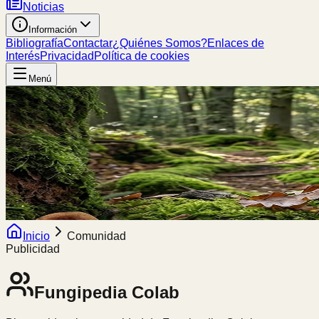
Noticias
Información
Bibliografía
Contactar
¿Quiénes Somos?
Enlaces de
Interés
Privacidad
Política de cookies
Menú
Inicio
Comunidad
Publicidad
Fungipedia
Colab