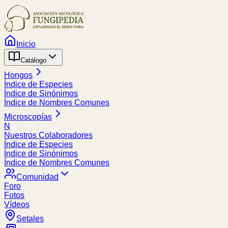
Inicio
Catálogo
Hongos
Índice de Especies
Índice de Sinónimos
Índice de Nombres Comunes
Microscopías
N
Nuestros Colaboradores
Índice de Especies
Índice de Sinónimos
Índice de Nombres Comunes
Comunidad
Foro
Fotos
Vídeos
Setales