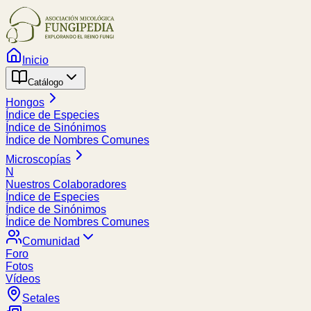
Inicio
Catálogo
Hongos
Índice de Especies
Índice de Sinónimos
Índice de Nombres Comunes
Microscopías
N
Nuestros Colaboradores
Índice de Especies
Índice de Sinónimos
Índice de Nombres Comunes
Comunidad
Foro
Fotos
Vídeos
Setales