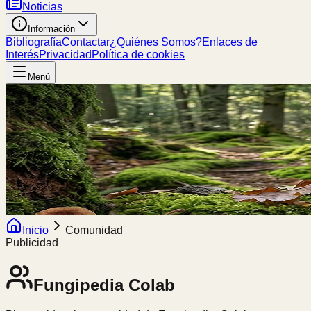
Noticias
Información
Bibliografía
Contactar
¿Quiénes Somos?
Enlaces de
Interés
Privacidad
Política de cookies
Menú
Inicio
Comunidad
Publicidad
Fungipedia
Colab