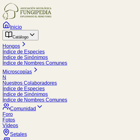
Inicio
Catálogo
Hongos
Índice de Especies
Índice de Sinónimos
Índice de Nombres Comunes
Microscopías
N
Nuestros Colaboradores
Índice de Especies
Índice de Sinónimos
Índice de Nombres Comunes
Comunidad
Foro
Fotos
Vídeos
Setales