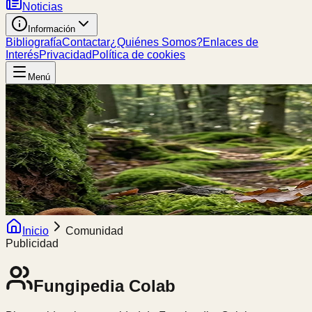
Noticias
Información
Bibliografía
Contactar
¿Quiénes Somos?
Enlaces de
Interés
Privacidad
Política de cookies
Menú
Inicio
Comunidad
Publicidad
Fungipedia
Colab