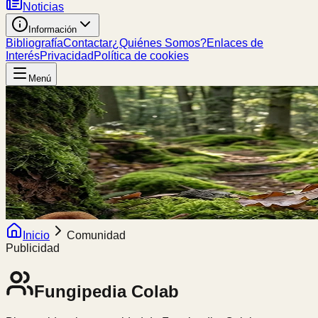
Noticias
Información
Bibliografía
Contactar
¿Quiénes Somos?
Enlaces de
Interés
Privacidad
Política de cookies
Menú
Inicio
Comunidad
Publicidad
Fungipedia
Colab