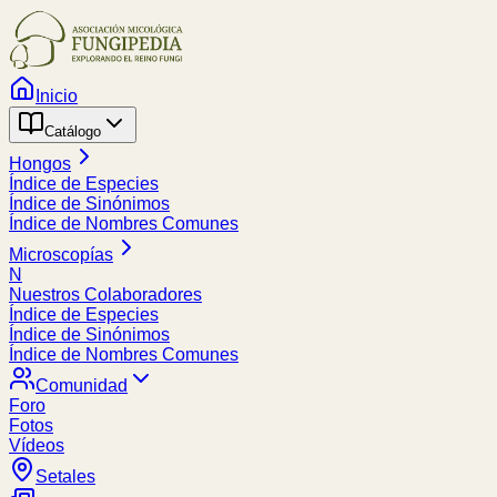
Inicio
Catálogo
Hongos
Índice de Especies
Índice de Sinónimos
Índice de Nombres Comunes
Microscopías
N
Nuestros Colaboradores
Índice de Especies
Índice de Sinónimos
Índice de Nombres Comunes
Comunidad
Foro
Fotos
Vídeos
Setales