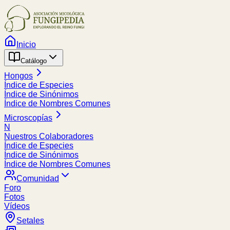
Inicio
Catálogo
Hongos
Índice de Especies
Índice de Sinónimos
Índice de Nombres Comunes
Microscopías
N
Nuestros Colaboradores
Índice de Especies
Índice de Sinónimos
Índice de Nombres Comunes
Comunidad
Foro
Fotos
Vídeos
Setales