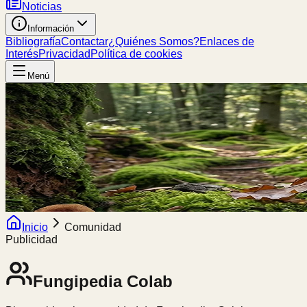
Noticias
Información
Bibliografía
Contactar
¿Quiénes Somos?
Enlaces de
Interés
Privacidad
Política de cookies
Menú
Inicio
Comunidad
Publicidad
Fungipedia
Colab