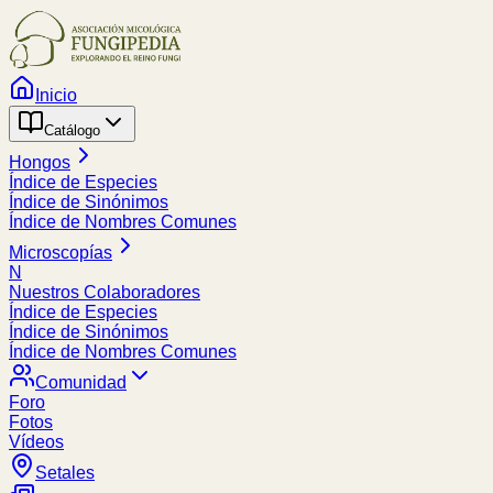
Inicio
Catálogo
Hongos
Índice de Especies
Índice de Sinónimos
Índice de Nombres Comunes
Microscopías
N
Nuestros Colaboradores
Índice de Especies
Índice de Sinónimos
Índice de Nombres Comunes
Comunidad
Foro
Fotos
Vídeos
Setales