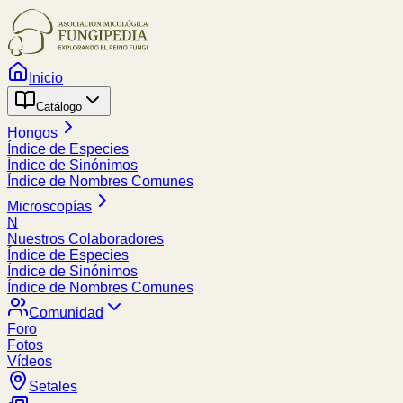
Inicio
Catálogo
Hongos
Índice de Especies
Índice de Sinónimos
Índice de Nombres Comunes
Microscopías
N
Nuestros Colaboradores
Índice de Especies
Índice de Sinónimos
Índice de Nombres Comunes
Comunidad
Foro
Fotos
Vídeos
Setales