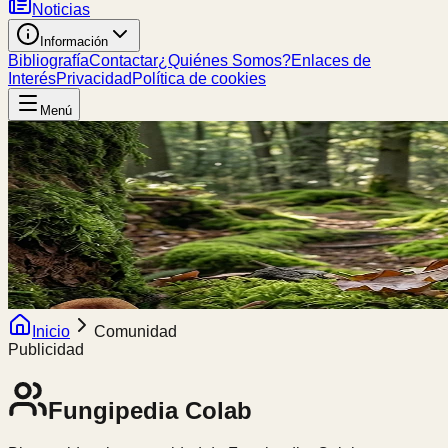
Noticias
Información
Bibliografía
Contactar
¿Quiénes Somos?
Enlaces de
Interés
Privacidad
Política de cookies
Menú
Inicio
Comunidad
Publicidad
Fungipedia
Colab