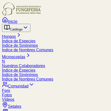
Inicio
Catálogo
Hongos
Índice de Especies
Índice de Sinónimos
Índice de Nombres Comunes
Microscopías
N
Nuestros Colaboradores
Índice de Especies
Índice de Sinónimos
Índice de Nombres Comunes
Comunidad
Foro
Fotos
Vídeos
Setales