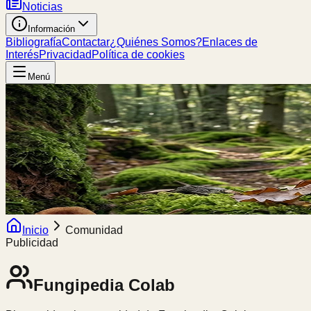
Noticias
Información
Bibliografía
Contactar
¿Quiénes Somos?
Enlaces de
Interés
Privacidad
Política de cookies
Menú
Inicio
Comunidad
Publicidad
Fungipedia
Colab