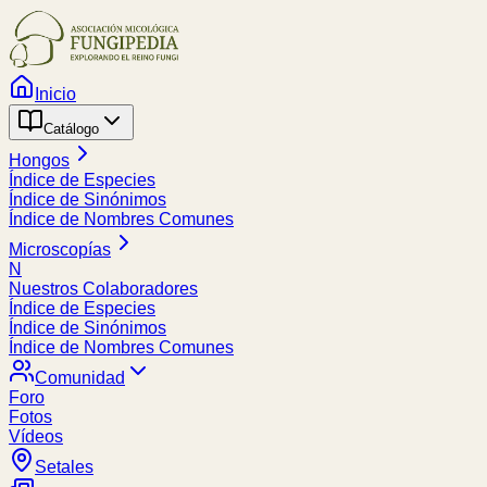
Inicio
Catálogo
Hongos
Índice de Especies
Índice de Sinónimos
Índice de Nombres Comunes
Microscopías
N
Nuestros Colaboradores
Índice de Especies
Índice de Sinónimos
Índice de Nombres Comunes
Comunidad
Foro
Fotos
Vídeos
Setales