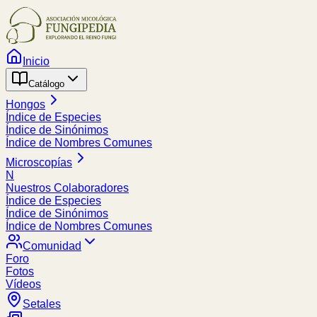
Inicio
Catálogo
Hongos
Índice de Especies
Índice de Sinónimos
Índice de Nombres Comunes
Microscopías
N
Nuestros Colaboradores
Índice de Especies
Índice de Sinónimos
Índice de Nombres Comunes
Comunidad
Foro
Fotos
Vídeos
Setales