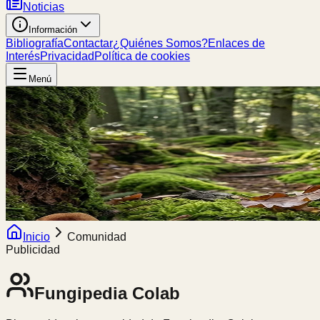
Noticias
Información
Bibliografía
Contactar
¿Quiénes Somos?
Enlaces de
Interés
Privacidad
Política de cookies
Menú
Inicio
Comunidad
Publicidad
Fungipedia
Colab