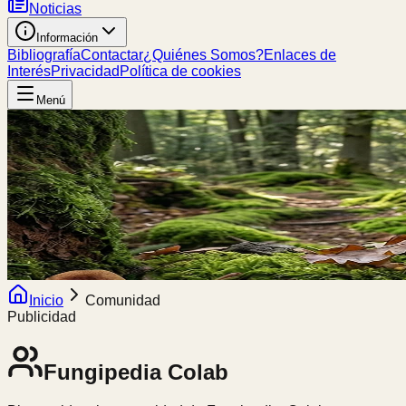
Noticias
Información
Bibliografía
Contactar
¿Quiénes Somos?
Enlaces de
Interés
Privacidad
Política de cookies
Menú
Inicio
Comunidad
Publicidad
Fungipedia
Colab