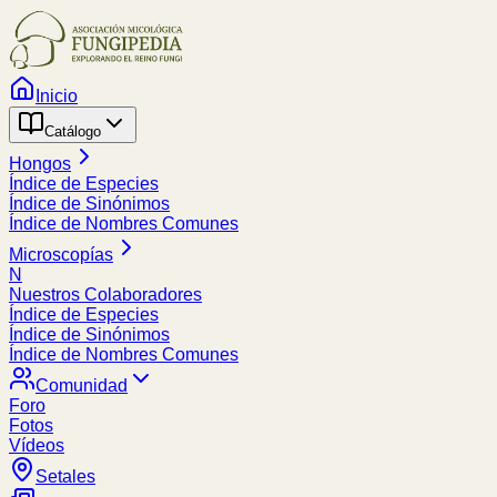
Inicio
Catálogo
Hongos
Índice de Especies
Índice de Sinónimos
Índice de Nombres Comunes
Microscopías
N
Nuestros Colaboradores
Índice de Especies
Índice de Sinónimos
Índice de Nombres Comunes
Comunidad
Foro
Fotos
Vídeos
Setales