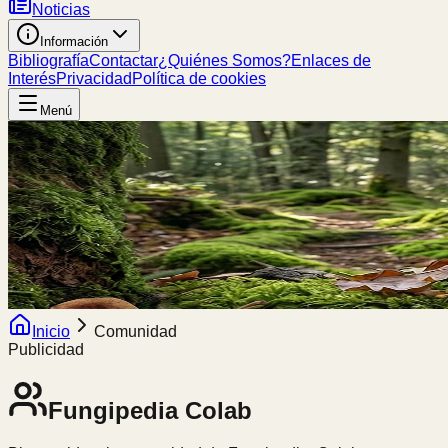
Noticias
Información
Bibliografía
Contactar
¿Quiénes Somos?
Enlaces de
Interés
Privacidad
Política de cookies
Menú
Inicio
Comunidad
Publicidad
Fungipedia
Colab