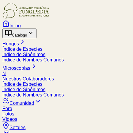
Inicio
Catálogo
Hongos
Índice de Especies
Índice de Sinónimos
Índice de Nombres Comunes
Microscopías
N
Nuestros Colaboradores
Índice de Especies
Índice de Sinónimos
Índice de Nombres Comunes
Comunidad
Foro
Fotos
Vídeos
Setales