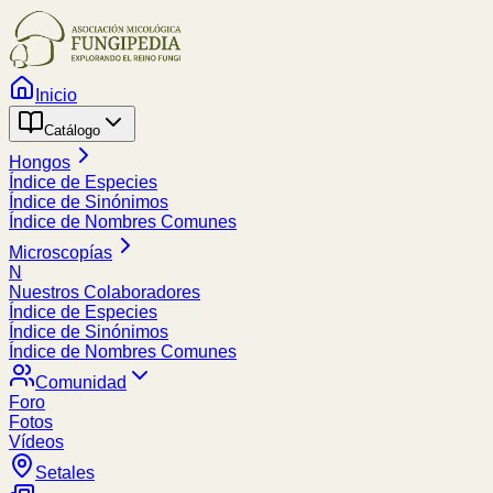
Inicio
Catálogo
Hongos
Índice de Especies
Índice de Sinónimos
Índice de Nombres Comunes
Microscopías
N
Nuestros Colaboradores
Índice de Especies
Índice de Sinónimos
Índice de Nombres Comunes
Comunidad
Foro
Fotos
Vídeos
Setales