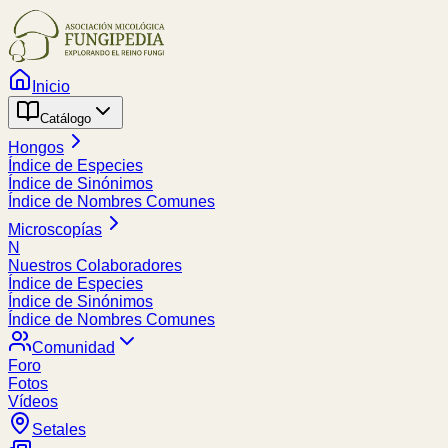
Inicio
Catálogo
Hongos
Índice de Especies
Índice de Sinónimos
Índice de Nombres Comunes
Microscopías
N
Nuestros Colaboradores
Índice de Especies
Índice de Sinónimos
Índice de Nombres Comunes
Comunidad
Foro
Fotos
Vídeos
Setales