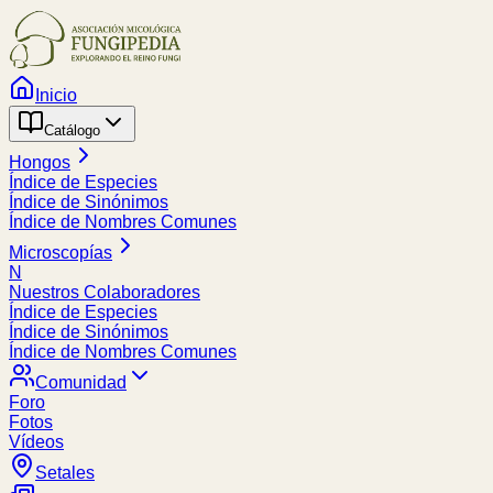
Inicio
Catálogo
Hongos
Índice de Especies
Índice de Sinónimos
Índice de Nombres Comunes
Microscopías
N
Nuestros Colaboradores
Índice de Especies
Índice de Sinónimos
Índice de Nombres Comunes
Comunidad
Foro
Fotos
Vídeos
Setales