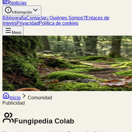
Noticias
Información
Bibliografía
Contactar
¿Quiénes Somos?
Enlaces de
Interés
Privacidad
Política de cookies
Menú
Inicio
Comunidad
Publicidad
Fungipedia
Colab