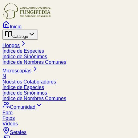
Inicio
Catálogo
Hongos
Índice de Especies
Índice de Sinónimos
Índice de Nombres Comunes
Microscopías
N
Nuestros Colaboradores
Índice de Especies
Índice de Sinónimos
Índice de Nombres Comunes
Comunidad
Foro
Fotos
Vídeos
Setales