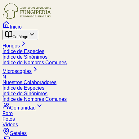
Inicio
Catálogo
Hongos
Índice de Especies
Índice de Sinónimos
Índice de Nombres Comunes
Microscopías
N
Nuestros Colaboradores
Índice de Especies
Índice de Sinónimos
Índice de Nombres Comunes
Comunidad
Foro
Fotos
Vídeos
Setales