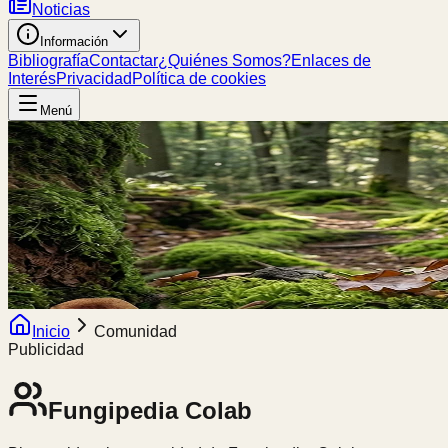
Noticias
Información
Bibliografía
Contactar
¿Quiénes Somos?
Enlaces de
Interés
Privacidad
Política de cookies
Menú
Inicio
Comunidad
Publicidad
Fungipedia
Colab