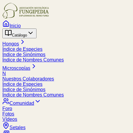
Inicio
Catálogo
Hongos
Índice de Especies
Índice de Sinónimos
Índice de Nombres Comunes
Microscopías
N
Nuestros Colaboradores
Índice de Especies
Índice de Sinónimos
Índice de Nombres Comunes
Comunidad
Foro
Fotos
Vídeos
Setales