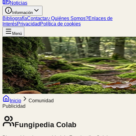
Noticias
Información
Bibliografía
Contactar
¿Quiénes Somos?
Enlaces de
Interés
Privacidad
Política de cookies
Menú
Inicio
Comunidad
Publicidad
Fungipedia
Colab