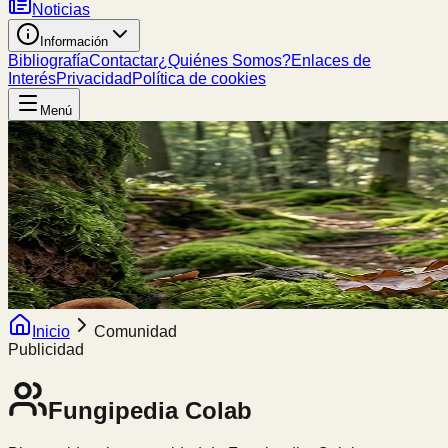
Noticias
Información
Bibliografía
Contactar
¿Quiénes Somos?
Enlaces de
Interés
Privacidad
Política de cookies
Menú
Inicio
Comunidad
Publicidad
Fungipedia
Colab