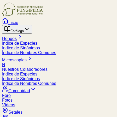
Inicio
Catálogo
Hongos
Índice de Especies
Índice de Sinónimos
Índice de Nombres Comunes
Microscopías
N
Nuestros Colaboradores
Índice de Especies
Índice de Sinónimos
Índice de Nombres Comunes
Comunidad
Foro
Fotos
Vídeos
Setales