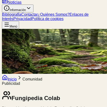
Noticias
Información
Bibliografía
Contactar
¿Quiénes Somos?
Enlaces de
Interés
Privacidad
Política de cookies
Menú
Inicio
Comunidad
Publicidad
Fungipedia
Colab