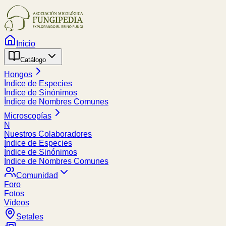
Inicio
Catálogo
Hongos
Índice de Especies
Índice de Sinónimos
Índice de Nombres Comunes
Microscopías
N
Nuestros Colaboradores
Índice de Especies
Índice de Sinónimos
Índice de Nombres Comunes
Comunidad
Foro
Fotos
Vídeos
Setales