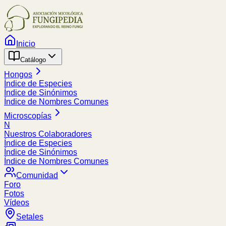
Inicio
Catálogo
Hongos
Índice de Especies
Índice de Sinónimos
Índice de Nombres Comunes
Microscopías
N
Nuestros Colaboradores
Índice de Especies
Índice de Sinónimos
Índice de Nombres Comunes
Comunidad
Foro
Fotos
Vídeos
Setales