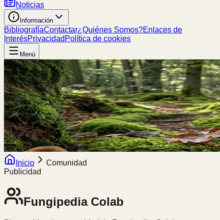
Noticias
Información
Bibliografía
Contactar
¿Quiénes Somos?
Enlaces de
Interés
Privacidad
Política de cookies
Menú
Inicio
Comunidad
Publicidad
Fungipedia
Colab