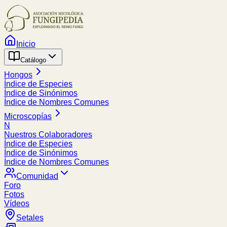
Inicio
Catálogo
Hongos
Índice de Especies
Índice de Sinónimos
Índice de Nombres Comunes
Microscopías
N
Nuestros Colaboradores
Índice de Especies
Índice de Sinónimos
Índice de Nombres Comunes
Comunidad
Foro
Fotos
Vídeos
Setales