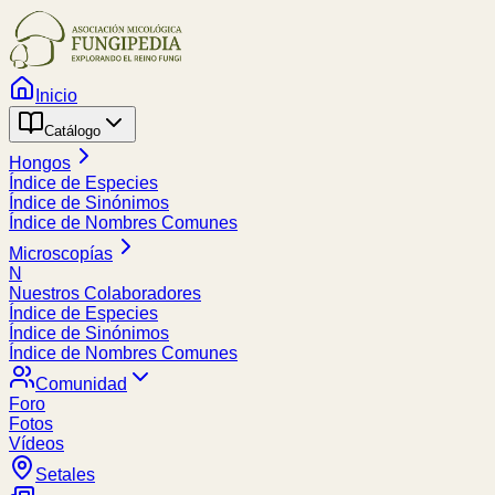
Inicio
Catálogo
Hongos
Índice de Especies
Índice de Sinónimos
Índice de Nombres Comunes
Microscopías
N
Nuestros Colaboradores
Índice de Especies
Índice de Sinónimos
Índice de Nombres Comunes
Comunidad
Foro
Fotos
Vídeos
Setales