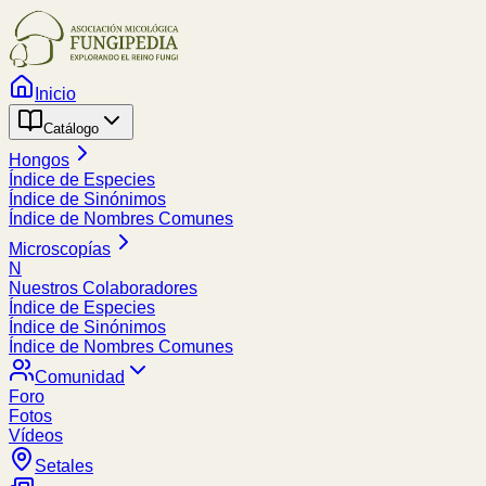
Inicio
Catálogo
Hongos
Índice de Especies
Índice de Sinónimos
Índice de Nombres Comunes
Microscopías
N
Nuestros Colaboradores
Índice de Especies
Índice de Sinónimos
Índice de Nombres Comunes
Comunidad
Foro
Fotos
Vídeos
Setales