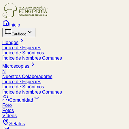
Inicio
Catálogo
Hongos
Índice de Especies
Índice de Sinónimos
Índice de Nombres Comunes
Microscopías
N
Nuestros Colaboradores
Índice de Especies
Índice de Sinónimos
Índice de Nombres Comunes
Comunidad
Foro
Fotos
Vídeos
Setales