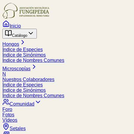
Inicio
Catálogo
Hongos
Índice de Especies
Índice de Sinónimos
Índice de Nombres Comunes
Microscopías
N
Nuestros Colaboradores
Índice de Especies
Índice de Sinónimos
Índice de Nombres Comunes
Comunidad
Foro
Fotos
Vídeos
Setales