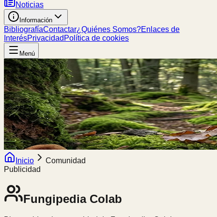
Noticias
Información
Bibliografía
Contactar
¿Quiénes Somos?
Enlaces de
Interés
Privacidad
Política de cookies
Menú
Inicio
Comunidad
Publicidad
Fungipedia
Colab