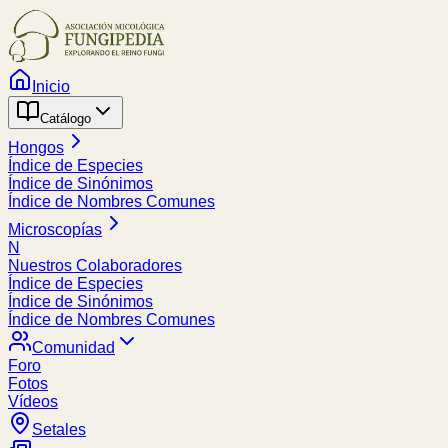
Inicio
Catálogo
Hongos
Índice de Especies
Índice de Sinónimos
Índice de Nombres Comunes
Microscopías
N
Nuestros Colaboradores
Índice de Especies
Índice de Sinónimos
Índice de Nombres Comunes
Comunidad
Foro
Fotos
Vídeos
Setales