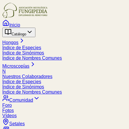
Inicio
Catálogo
Hongos
Índice de Especies
Índice de Sinónimos
Índice de Nombres Comunes
Microscopías
N
Nuestros Colaboradores
Índice de Especies
Índice de Sinónimos
Índice de Nombres Comunes
Comunidad
Foro
Fotos
Vídeos
Setales