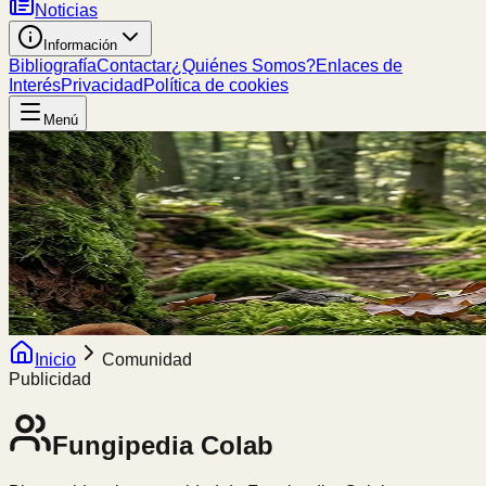
Noticias
Información
Bibliografía
Contactar
¿Quiénes Somos?
Enlaces de
Interés
Privacidad
Política de cookies
Menú
Inicio
Comunidad
Publicidad
Fungipedia
Colab