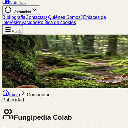
Noticias
Información
Bibliografía
Contactar
¿Quiénes Somos?
Enlaces de
Interés
Privacidad
Política de cookies
Menú
Inicio
Comunidad
Publicidad
Fungipedia
Colab