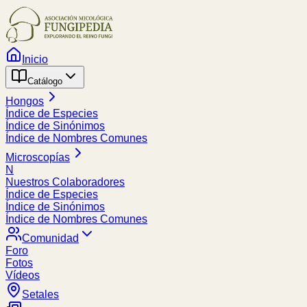
Inicio
Catálogo
Hongos
Índice de Especies
Índice de Sinónimos
Índice de Nombres Comunes
Microscopías
N
Nuestros Colaboradores
Índice de Especies
Índice de Sinónimos
Índice de Nombres Comunes
Comunidad
Foro
Fotos
Vídeos
Setales