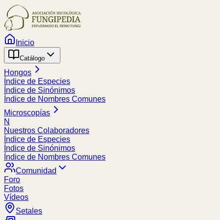
Inicio
Catálogo
Hongos
Índice de Especies
Índice de Sinónimos
Índice de Nombres Comunes
Microscopías
N
Nuestros Colaboradores
Índice de Especies
Índice de Sinónimos
Índice de Nombres Comunes
Comunidad
Foro
Fotos
Vídeos
Setales