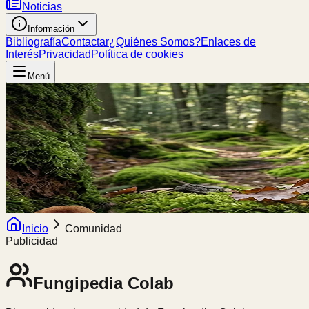
Noticias
Información
Bibliografía
Contactar
¿Quiénes Somos?
Enlaces de
Interés
Privacidad
Política de cookies
Menú
Inicio
Comunidad
Publicidad
Fungipedia
Colab