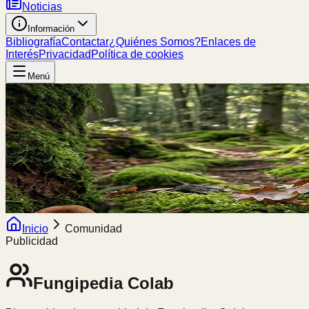
Noticias
Información
Bibliografía
Contactar
¿Quiénes Somos?
Enlaces de
Interés
Privacidad
Política de cookies
Menú
Inicio
Comunidad
Publicidad
Fungipedia
Colab