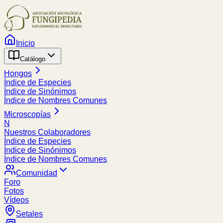
Inicio
Catálogo
Hongos
Índice de Especies
Índice de Sinónimos
Índice de Nombres Comunes
Microscopías
N
Nuestros Colaboradores
Índice de Especies
Índice de Sinónimos
Índice de Nombres Comunes
Comunidad
Foro
Fotos
Vídeos
Setales