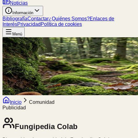
Noticias
Información
Bibliografía
Contactar
¿Quiénes Somos?
Enlaces de
Interés
Privacidad
Política de cookies
Menú
Inicio
Comunidad
Publicidad
Fungipedia
Colab