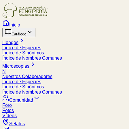
Inicio
Catálogo
Hongos
Índice de Especies
Índice de Sinónimos
Índice de Nombres Comunes
Microscopías
N
Nuestros Colaboradores
Índice de Especies
Índice de Sinónimos
Índice de Nombres Comunes
Comunidad
Foro
Fotos
Vídeos
Setales