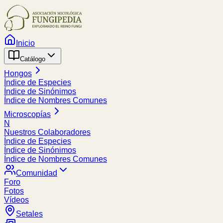
Inicio
Catálogo
Hongos
Índice de Especies
Índice de Sinónimos
Índice de Nombres Comunes
Microscopías
N
Nuestros Colaboradores
Índice de Especies
Índice de Sinónimos
Índice de Nombres Comunes
Comunidad
Foro
Fotos
Vídeos
Setales