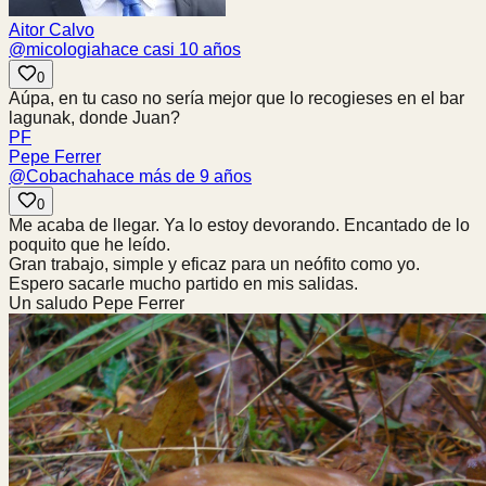
Aitor Calvo
@
micologia
hace casi 10 años
0
Aúpa, en tu caso no sería mejor que lo recogieses en el bar
lagunak, donde Juan?
PF
Pepe Ferrer
@
Cobacha
hace más de 9 años
0
Me acaba de llegar. Ya lo estoy devorando. Encantado de lo
poquito que he leído.
Gran trabajo, simple y eficaz para un neófito como yo.
Espero sacarle mucho partido en mis salidas.
Un saludo Pepe Ferrer