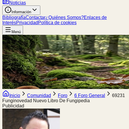
Noticias
Información
Bibliografía
Contactar
¿Quiénes Somos?
Enlaces de
Interés
Privacidad
Política de cookies
Menú
Inicio
Comunidad
Foro
6 Foro General
69231
Funginovedad Nuevo Libro De Fungipedia
Publicidad