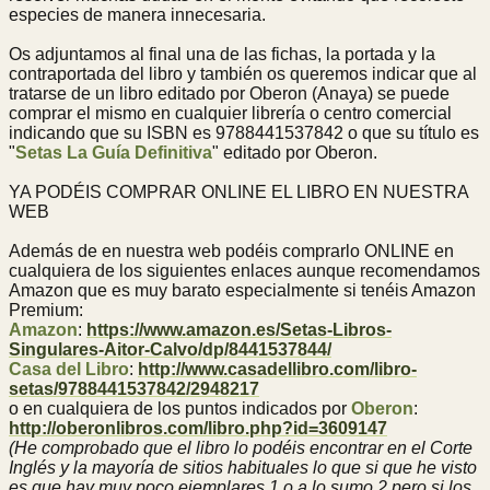
especies de manera innecesaria.
Os adjuntamos al final una de las fichas, la portada y la
contraportada del libro y también os queremos indicar que al
tratarse de un libro editado por Oberon (Anaya) se puede
comprar el mismo en cualquier librería o centro comercial
indicando que su ISBN es 9788441537842 o que su título es
"
Setas La Guía Definitiva
" editado por Oberon.
YA PODÉIS COMPRAR ONLINE EL LIBRO EN NUESTRA
WEB
Además de en nuestra web podéis comprarlo ONLINE en
cualquiera de los siguientes enlaces aunque recomendamos
Amazon que es muy barato especialmente si tenéis Amazon
Premium:
Amazon
:
https://www.amazon.es/Setas-Libros-
Singulares-Aitor-Calvo/dp/8441537844/
Casa del Libro
:
http://www.casadellibro.com/libro-
setas/9788441537842/2948217
o en cualquiera de los puntos indicados por
Oberon
:
http://oberonlibros.com/libro.php?id=3609147
(He comprobado que el libro lo podéis encontrar en el Corte
Inglés y la mayoría de sitios habituales lo que si que he visto
es que hay muy poco ejemplares 1 o a lo sumo 2 pero si los