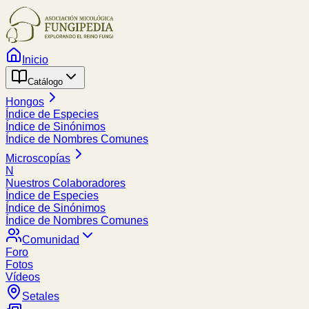
Inicio
Catálogo
Hongos
Índice de Especies
Índice de Sinónimos
Índice de Nombres Comunes
Microscopías
N
Nuestros Colaboradores
Índice de Especies
Índice de Sinónimos
Índice de Nombres Comunes
Comunidad
Foro
Fotos
Vídeos
Setales