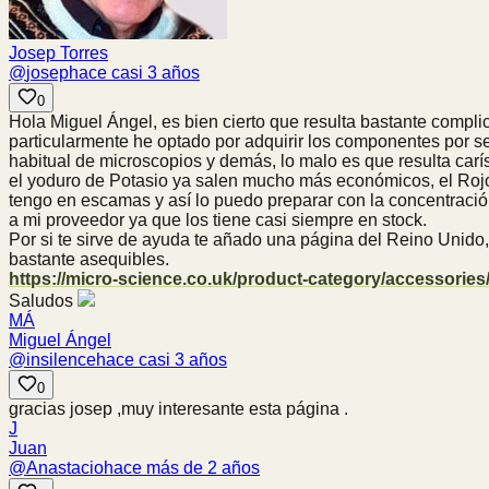
Josep Torres
@
josep
hace casi 3 años
0
Hola Miguel Ángel, es bien cierto que resulta bastante compli
particularmente he optado por adquirir los componentes por s
habitual de microscopios y demás, lo malo es que resulta carís
el yoduro de Potasio ya salen mucho más económicos, el Rojo
tengo en escamas y así lo puedo preparar con la concentración
a mi proveedor ya que los tiene casi siempre en stock.
Por si te sirve de ayuda te añado una página del Reino Unido, 
bastante asequibles.
https://micro-science.co.uk/product-category/accessories/
Saludos
MÁ
Miguel Ángel
@
insilence
hace casi 3 años
0
gracias josep ,muy interesante esta página .
J
Juan
@
Anastacio
hace más de 2 años