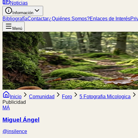
Noticias
Información
Bibliografía
Contactar
¿Quiénes Somos?
Enlaces de Interés
Pri
Menú
Inicio
Comunidad
Foro
5 Fotografia Micologica
Publicidad
MÁ
Miguel Ángel
@
insilence