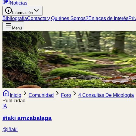
Noticias
Información
Bibliografía
Contactar
¿Quiénes Somos?
Enlaces de Interés
Pri
Menú
Inicio
Comunidad
Foro
4 Consultas De Micologia
Publicidad
IA
iñaki arrizabalaga
@
iñaki