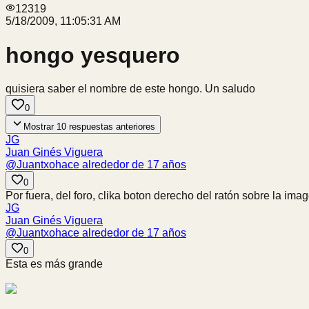
12319
5/18/2009, 11:05:31 AM
hongo yesquero
quisiera saber el nombre de este hongo. Un saludo
0
Mostrar
10
respuestas anteriores
JG
Juan Ginés Viguera
@
Juantxo
hace alrededor de 17 años
0
Por fuera, del foro, clika boton derecho del ratón sobre la im
JG
Juan Ginés Viguera
@
Juantxo
hace alrededor de 17 años
0
Esta es más grande