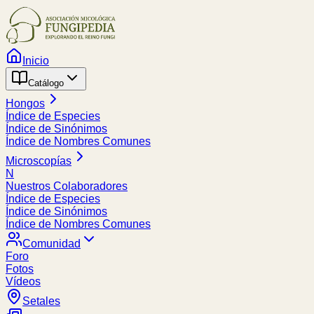
Inicio
Catálogo
Hongos
Índice de Especies
Índice de Sinónimos
Índice de Nombres Comunes
Microscopías
N
Nuestros Colaboradores
Índice de Especies
Índice de Sinónimos
Índice de Nombres Comunes
Comunidad
Foro
Fotos
Vídeos
Setales