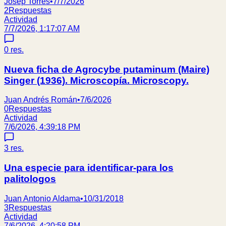
Josep Torres
•
7/7/2026
2
Respuestas
Actividad
7/7/2026, 1:17:07 AM
0
res.
Nueva ficha de Agrocybe putaminum (Maire)
Singer (1936). Microscopía. Microscopy.
Juan Andrés Román
•
7/6/2026
0
Respuestas
Actividad
7/6/2026, 4:39:18 PM
3
res.
Una especie para identificar-para los
palitologos
Juan Antonio Aldama
•
10/31/2018
3
Respuestas
Actividad
7/6/2026, 4:20:58 PM