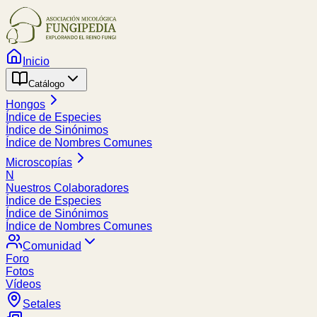
Inicio
Catálogo
Hongos
Índice de Especies
Índice de Sinónimos
Índice de Nombres Comunes
Microscopías
N
Nuestros Colaboradores
Índice de Especies
Índice de Sinónimos
Índice de Nombres Comunes
Comunidad
Foro
Fotos
Vídeos
Setales