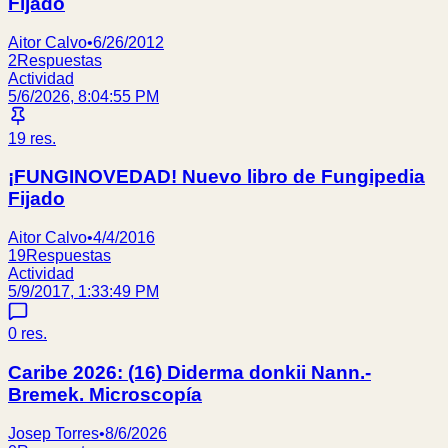
Fijado
Aitor Calvo
•
6/26/2012
2
Respuestas
Actividad
5/6/2026, 8:04:55 PM
19
res.
¡FUNGINOVEDAD! Nuevo libro de Fungipedia
Fijado
Aitor Calvo
•
4/4/2016
19
Respuestas
Actividad
5/9/2017, 1:33:49 PM
0
res.
Caribe 2026: (16) Diderma donkii Nann.-
Bremek. Microscopía
Josep Torres
•
8/6/2026