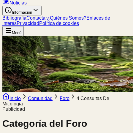
Noticias
Información
Bibliografía
Contactar
¿Quiénes Somos?
Enlaces de
Interés
Privacidad
Política de cookies
Menú
Inicio
Comunidad
Foro
4 Consultas De
Micologia
Publicidad
Categoría del Foro